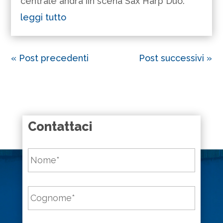
centrale andrà iin scena Sax Harp Duo.
leggi tutto
« Post precedenti
Post successivi »
Contattaci
Nome
*
Cognome
*