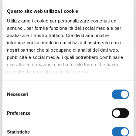
2025-26 del teatro Comunale di
Cesenatico. Un cartellone, tanti volti per
Questo sito web utilizza i cookie
una riflessione sull’Io, lì dove Shakespeare
Utilizziamo i cookie per personalizzare contenuti ed
incontra Pirandello.
annunci, per fornire funzionalità dei social media e per
analizzare il nostro traffico. Condividiamo inoltre
leggi tutto
informazioni sul modo in cui utilizza il nostro sito con i
nostri partner che si occupano di analisi dei dati web,
pubblicità e social media, i quali potrebbero combinarle
con altre informazioni che ha fornito loro o che hanno
Svelata la stagione 2025-
raccolto dal suo utilizzo dei loro servizi.
26
Selezione
Ott 27, 2025
Necessari
del
Svelato l’atteso cartellone della stagione
consenso
2025-26 del teatro Comunale di
Preferenze
Cesenatico. Un cartellone, tanti volti per
una riflessione sull’Io, lì dove Shakespeare
Statistiche