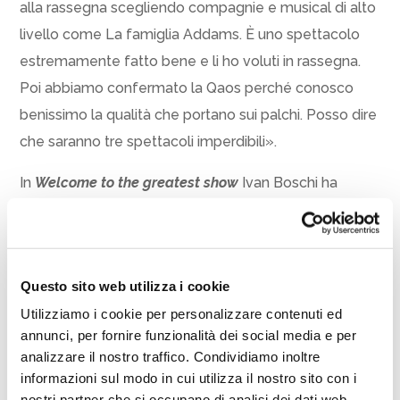
alla rassegna scegliendo compagnie e musical di alto
livello come La famiglia Addams. È uno spettacolo
estremamente fatto bene e li ho voluti in rassegna.
Poi abbiamo confermato la Qaos perché conosco
benissimo la qualità che portano sui palchi. Posso dire
che saranno tre spettacoli imperdibili».
In
Welcome to the greatest show
Ivan Boschi ha
riscritto la vita di un famoso impresario circense che
ha un sogno ed è sicuro di realizzarlo credendo
fermamente nelle proprie capacità e nel proprio
Questo sito web utilizza i cookie
talento. È un uomo affascinato dalla magia,
Utilizziamo i cookie per personalizzare contenuti ed
dall’illusione e dagli aspetti più paradossali e macabri
annunci, per fornire funzionalità dei social media e per
del genere umano. L’eccezione è la sua regola di vita.
analizzare il nostro traffico. Condividiamo inoltre
Ingaggia stranezze di ogni genere e proprio su questo
informazioni sul modo in cui utilizza il nostro sito con i
fa la sua fortuna facendo diventare il suo spettacolo,
nostri partner che si occupano di analisi dei dati web,