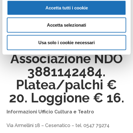
posti dei musical
Accetta tutti i cookie
saranno aperte dal
Accetta selezionati
9 novembre
contattando
Usa solo i cookie necessari
Associazione NDO
3881142484.
Platea/palchi €
20. Loggione € 16.
Informazioni Ufficio Cultura e Teatro
Via Armellini 18 – Cesenatico – tel. 0547 79274