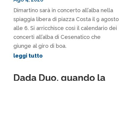
Dimartino sarà in concerto all’alba nella
spiaggia libera di piazza Costa il 9 agosto
alle 6. Si arricchisce così il calendario dei
concerti all’alba di Cesenatico che
giunge al giro di boa.
leggi tutto
Dada Duo, quando la
chitarra incontra la
fisarmonica
Ago 1, 2026
Domenica 2 agosto, alle ore 6, la
spiaggia libera di Zona Cesarini, a