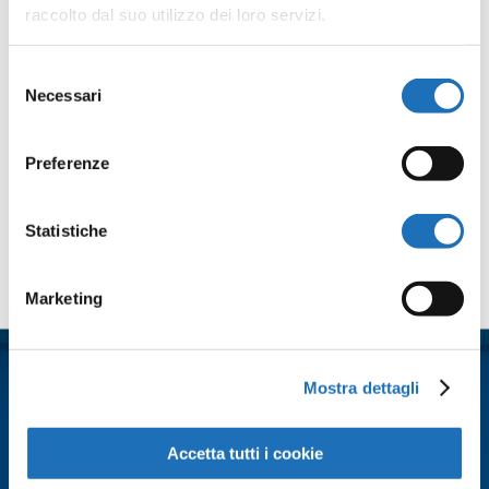
raccolto dal suo utilizzo dei loro servizi.
Condividi
Selezione
Facebook
Twitter
Email
WhatsApp
LinkedIn
Condividi
Necessari
del
consenso
Preferenze
Statistiche
Contattaci
Marketing
Nome
*
Mostra dettagli
Cognome
*
Accetta tutti i cookie