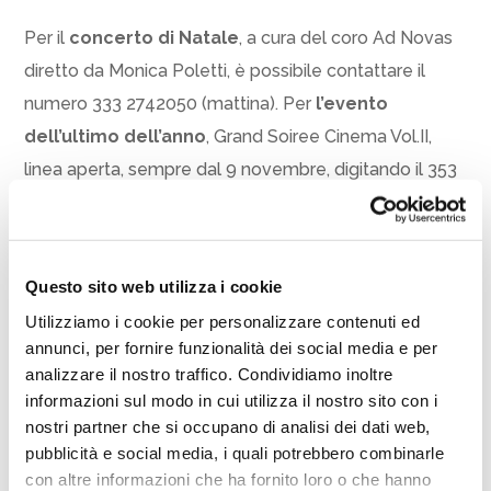
Per il
concerto di Natale
, a cura del coro Ad Novas
diretto da Monica Poletti, è possibile contattare il
numero 333 2742050 (mattina). Per
l’evento
dell’ultimo dell’anno
, Grand Soiree Cinema Vol.II,
linea aperta, sempre dal 9 novembre, digitando il 353
4486079. Tutti gli eventi sono su
teatrocomunalecesenatico.it/
spettacoli
Informazioni Ufficio Cultura e Teatro
Questo sito web utilizza i cookie
Utilizziamo i cookie per personalizzare contenuti ed
Via Armellini 18 – Cesenatico – tel. 0547 79274 dalle
annunci, per fornire funzionalità dei social media e per
10 alle ore 12 dal lunedì al venerdì (escluso festivi)
analizzare il nostro traffico. Condividiamo inoltre
informazioni sul modo in cui utilizza il nostro sito con i
cultura@comune.cesenatico.fc.
it
nostri partner che si occupano di analisi dei dati web,
Ufficio stampa (riservato a giornalisti)
pubblicità e social media, i quali potrebbero combinarle
3497878165
con altre informazioni che ha fornito loro o che hanno