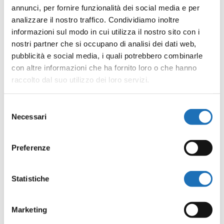
Stagioni precedenti
annunci, per fornire funzionalità dei social media e per
analizzare il nostro traffico. Condividiamo inoltre
Nel corso degli anni,
la programmazione del Teatro
informazioni sul modo in cui utilizza il nostro sito con i
nostri partner che si occupano di analisi dei dati web,
appassiona
dagli
amanti della musica
ai
fedeli
pubblicità e social media, i quali potrebbero combinarle
della prosa
, dagli
affezionati del teatro dialettale
con altre informazioni che ha fornito loro o che hanno
fino ai
bambini
grazie al coinvolgimento di grandi artisti
raccolto dal suo utilizzo dei loro servizi.
e alla produzione di importanti spettacoli.
Selezione
Dal 1992 fino al 2000 le stagioni teatrali sono state
Necessari
del
curate da direzioni e organizzazioni artistiche esterne.
consenso
Mentre
dalla stagione 2001-2002
, prima in via
Preferenze
sperimentale poi in modo permanente,
il Comune di
Cesenatico ha assunto direttamente la gestione
Statistiche
delle attività teatrali.
Marketing
RIVIVI LE STAGIONI PRECEDENTI