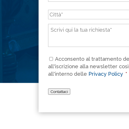
Città
*
Messaggio
*
Consenso
*
Acconsento al trattamento dei
all'iscrizione alla newsletter cos
all'interno delle
Privacy Policy
*
Contattaci