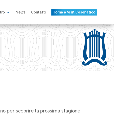
atro
News
Contatti
Torna a Visit Cesenatico
rno per scoprire la prossima stagione.