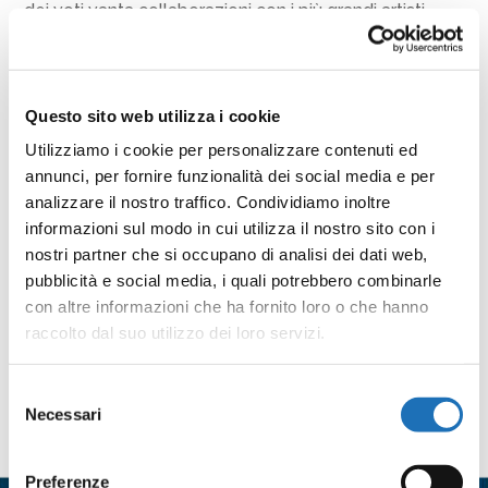
dei voti vanta collaborazioni con i più grandi artisti
italiani come Alexia, Vasco, Baglioni, Renga, Cristicchi
e il Volo.
Questo sito web utilizza i cookie
Condividi l’evento
Utilizziamo i cookie per personalizzare contenuti ed
annunci, per fornire funzionalità dei social media e per
analizzare il nostro traffico. Condividiamo inoltre
F
T
E
W
L
C
informazioni sul modo in cui utilizza il nostro sito con i
a
w
m
h
i
o
nostri partner che si occupano di analisi dei dati web,
c
i
a
a
n
n
pubblicità e social media, i quali potrebbero combinarle
e
t
i
t
k
d
con altre informazioni che ha fornito loro o che hanno
b
t
l
s
e
i
raccolto dal suo utilizzo dei loro servizi.
o
e
A
d
v
o
r
p
I
i
k
p
n
d
Selezione
Necessari
i
del
Contattaci
consenso
Nome
*
Preferenze