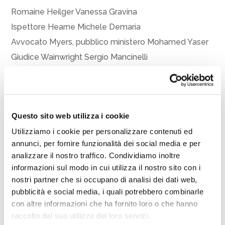
Romaine Heilger Vanessa Gravina
Ispettore Hearne Michele Demaria
Avvocato Myers, pubblico ministero Mohamed Yaser
Giudice Wainwright Sergio Mancinelli
Dottor Wyatt, medico legale Bruno Crucitti
Janet MacKenzie, governante Paola Sambo
L’altra donna Erika Puddu
Questo sito web utilizza i cookie
Sir Hearne – Cancelliere Michele Demaria
Utilizziamo i cookie per personalizzare contenuti ed
Usciere Lorenzo Vanità
annunci, per fornire funzionalità dei social media e per
Scene: Roberto Crea, Costumi: Chiara Donato,
analizzare il nostro traffico. Condividiamo inoltre
informazioni sul modo in cui utilizza il nostro sito con i
Artigiano della luce: Luigi Ascione, Musiche: Matteo
nostri partner che si occupano di analisi dei dati web,
D’amico, Aiuto regia: Norma Martelli, Foto di scena:
pubblicità e social media, i quali potrebbero combinarle
Pino Lepera, Ufficio Stampa: Paola Rotunno
con altre informazioni che ha fornito loro o che hanno
raccolto dal suo utilizzo dei loro servizi.
Delegato di produzione: Francesca Chiappetta,