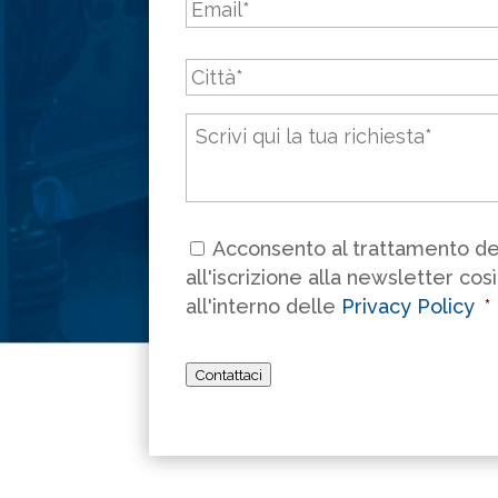
Città
*
Messaggio
*
Consenso
*
Acconsento al trattamento dei
all'iscrizione alla newsletter cos
all'interno delle
Privacy Policy
*
Contattaci