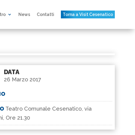
atro
News
Contatti
Torna a Visit Cesenatico
DATA
26 Marzo 2017
IO
GO
Teatro Comunale Cesenatico, via
i, Ore 21.30