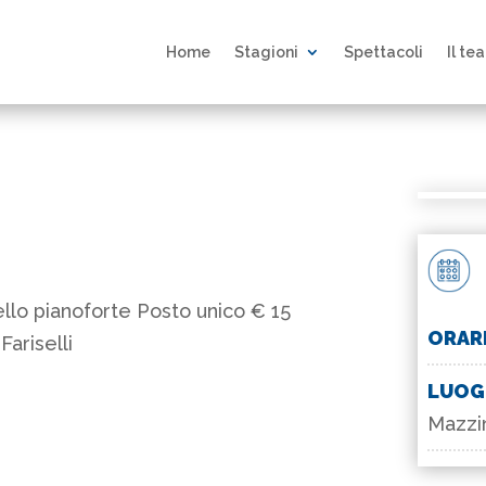
Home
Stagioni
Spettacoli
Il te
llo pianoforte Posto unico € 15
ORAR
Fariselli
LUO
Mazzin