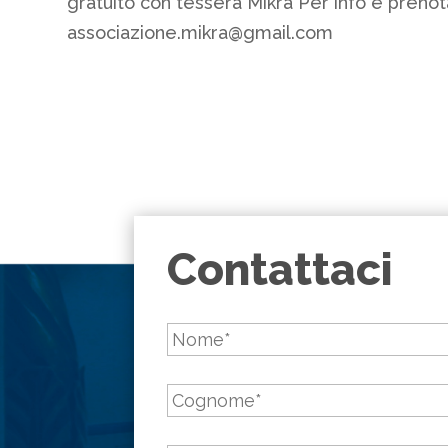
gratuito con tessera Mikrà Per info e preno
associazione.mikra@gmail.com
Contattaci
Nome
*
Cognome
*
Email
*