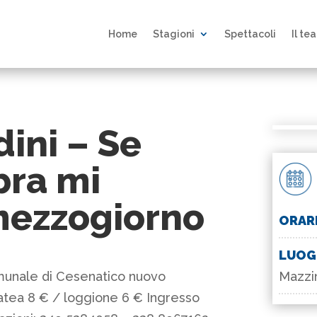
Home
Stagioni
Spettacoli
Il te
ini – Se
bra mi
mezzogiorno
ORAR
LUO
Mazzin
munale di Cesenatico nuovo
latea 8 € / loggione 6 € Ingresso