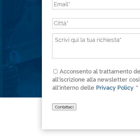
Città
*
Messaggio
*
Consenso
*
Acconsento al trattamento dei
all'iscrizione alla newsletter cos
all'interno delle
Privacy Policy
*
Contattaci