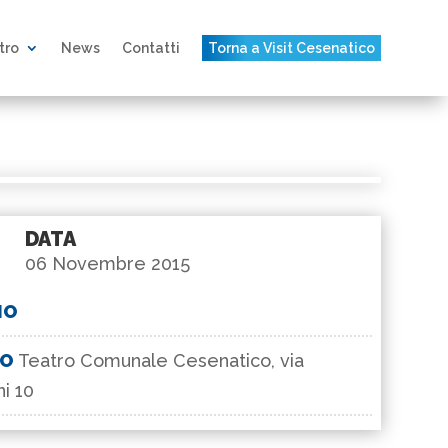
atro
News
Contatti
Torna a Visit Cesenatico
DATA
06 Novembre 2015
IO
GO
Teatro Comunale Cesenatico, via
i 10