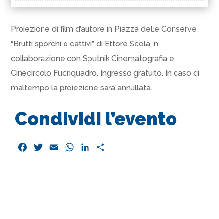
Proiezione di film d’autore in Piazza delle Conserve.
“Brutti sporchi e cattivi” di Ettore Scola In
collaborazione con Sputnik Cinematografia e
Cinecircolo Fuoriquadro. Ingresso gratuito. In caso di
maltempo la proiezione sarà annullata.
Condividi l’evento
F
T
E
W
L
C
a
w
m
h
i
o
c
i
a
a
n
n
e
t
i
t
k
d
b
t
l
s
e
i
o
e
A
d
v
o
r
p
I
i