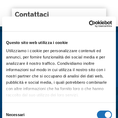
k
p
n
d
i
Contattaci
Nome
*
Questo sito web utilizza i cookie
Cognome
*
Utilizziamo i cookie per personalizzare contenuti ed
annunci, per fornire funzionalità dei social media e per
analizzare il nostro traffico. Condividiamo inoltre
Email
*
informazioni sul modo in cui utilizza il nostro sito con i
nostri partner che si occupano di analisi dei dati web,
pubblicità e social media, i quali potrebbero combinarle
Città
*
con altre informazioni che ha fornito loro o che hanno
raccolto dal suo utilizzo dei loro servizi.
Messaggio
*
Selezione
Necessari
del