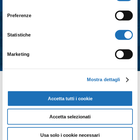
consenso
Preferenze
Consenso
*
Acconsento al trattamento dei dati
Statistiche
personali e all'iscrizione alla
newsletter così come definito
all'interno delle
Privacy Policy
Marketing
*
Mostra dettagli
Contattaci
Accetta tutti i cookie
Accetta selezionati
Usa solo i cookie necessari