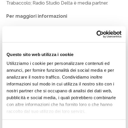
Trabaccolo; Radio Studio Delta è media partner.
Per maggiori informazioni
Ufficio Cultura e Teatro del Comune di
Cesenatico
Via Armellini 18 (aperto dal lunedì al
venerdì, dalle 10:00 alle 12:00, festivi esclusi)
Questo sito web utilizza i cookie
Telefono:
0547 79274.
Utilizziamo i cookie per personalizzare contenuti ed
annunci, per fornire funzionalità dei social media e per
analizzare il nostro traffico. Condividiamo inoltre
Condividi l’evento
informazioni sul modo in cui utilizza il nostro sito con i
nostri partner che si occupano di analisi dei dati web,
pubblicità e social media, i quali potrebbero combinarle
F
T
E
W
L
C
con altre informazioni che ha fornito loro o che hanno
a
w
m
h
i
o
raccolto dal suo utilizzo dei loro servizi.
c
i
a
a
n
n
e
t
i
t
k
d
Selezione