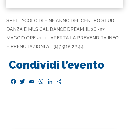
SPETTACOLO DI FINE ANNO DEL CENTRO STUDI
DANZA E MUSICAL DANCE DREAM, IL 26 -27
MAGGIO ORE 21:00, APERTA LA PREVENDITA INFO
E PRENOTAZIONI AL 347 918 22 44
Condividi l’evento
F
T
E
W
L
C
a
w
m
h
i
o
c
i
a
a
n
n
e
t
i
t
k
d
b
t
l
s
e
i
o
e
A
d
v
o
r
p
I
i