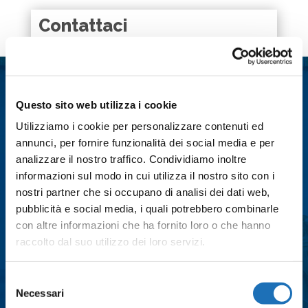
k
p
n
d
i
Contattaci
Nome
*
Questo sito web utilizza i cookie
Cognome
*
Utilizziamo i cookie per personalizzare contenuti ed
annunci, per fornire funzionalità dei social media e per
Email
*
analizzare il nostro traffico. Condividiamo inoltre
informazioni sul modo in cui utilizza il nostro sito con i
nostri partner che si occupano di analisi dei dati web,
pubblicità e social media, i quali potrebbero combinarle
Città
*
con altre informazioni che ha fornito loro o che hanno
raccolto dal suo utilizzo dei loro servizi.
Messaggio
*
Selezione
Necessari
del