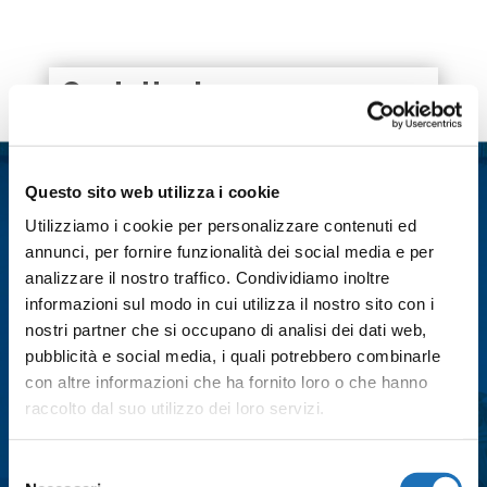
o
e
A
d
v
o
r
p
I
i
k
p
n
d
i
Contattaci
Nome
*
Questo sito web utilizza i cookie
Cognome
*
Utilizziamo i cookie per personalizzare contenuti ed
annunci, per fornire funzionalità dei social media e per
analizzare il nostro traffico. Condividiamo inoltre
Email
*
informazioni sul modo in cui utilizza il nostro sito con i
nostri partner che si occupano di analisi dei dati web,
pubblicità e social media, i quali potrebbero combinarle
con altre informazioni che ha fornito loro o che hanno
Città
*
raccolto dal suo utilizzo dei loro servizi.
Selezione
Messaggio
*