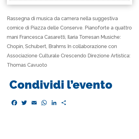
Rassegna di musica da camera nella suggestiva
cornice di Piazza delle Conserve. Pianoforte a quattro
mani Francesca Casaretti, Ilaria Torresan Musiche:
Chopin, Schubert, Brahms In collaborazione con
Associazione Culturale Crescendo Direzione Artistica:
Thomas Cavuoto
Condividi l’evento
F
T
E
W
L
C
a
w
m
h
i
o
c
i
a
a
n
n
e
t
i
t
k
d
b
t
l
s
e
i