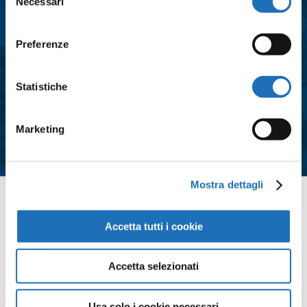
Necessari
del
consenso
Preferenze
Consenso
*
Acconsento al trattamento dei dati
Statistiche
personali e all'iscrizione alla
newsletter così come definito
Marketing
all'interno delle
Privacy Policy
*
Mostra dettagli
Contattaci
Accetta tutti i cookie
Accetta selezionati
Usa solo i cookie necessari