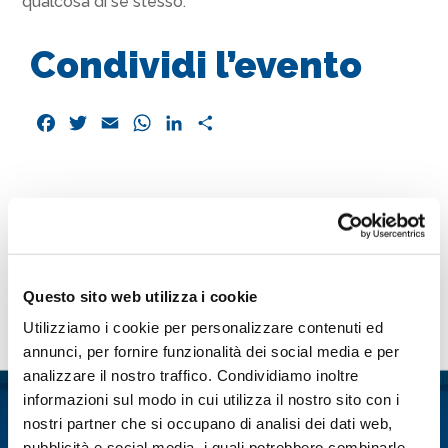
qualcosa di se stesso.
Condividi l’evento
F
T
E
W
L
C
a
w
m
h
i
o
c
i
a
a
n
n
e
t
i
t
k
d
b
t
l
s
e
i
o
e
A
d
v
o
r
p
I
i
k
p
n
d
Questo sito web utilizza i cookie
i
Contattaci
Utilizziamo i cookie per personalizzare contenuti ed
annunci, per fornire funzionalità dei social media e per
Nome
*
analizzare il nostro traffico. Condividiamo inoltre
informazioni sul modo in cui utilizza il nostro sito con i
nostri partner che si occupano di analisi dei dati web,
Cognome
*
pubblicità e social media, i quali potrebbero combinarle