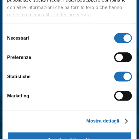
con altre informazioni che ha fornito loro o che hanno
raccolto dal suo utilizzo dei loro servizi.
Email
*
Selezione
Necessari
del
Città
*
consenso
Preferenze
Messaggio
*
Statistiche
Marketing
Consenso
*
Acconsento al trattamento dei dati
personali e all'iscrizione alla
Mostra dettagli
newsletter così come definito
all'interno delle
Privacy Policy