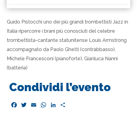
Guido Pistocchi uno dei più grandi trombettisti Jazz in
Italia ripercorre i brani più conosciuti del celebre
trombettista-cantante statunitense Louis Armstrong
accompagnato da Paolo Ghetti (contrabbasso),
Michele Francesconi (pianoforte), Gianluca Nanni
(batteria)
Condividi l’evento
F
T
E
W
L
C
a
w
m
h
i
o
c
i
a
a
n
n
e
t
i
t
k
d
b
t
l
s
e
i