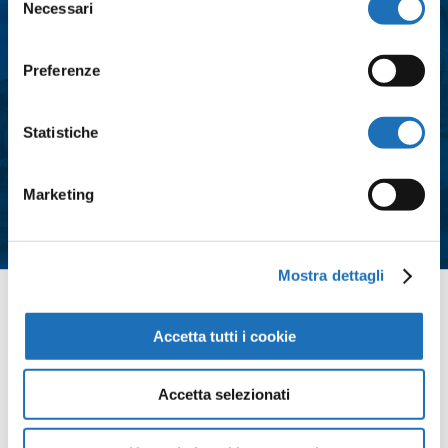
Necessari
del
consenso
Preferenze
Consenso
*
Acconsento al trattamento dei dati
Statistiche
personali e all'iscrizione alla
newsletter così come definito
Marketing
all'interno delle
Privacy Policy
*
Mostra dettagli
Contattaci
Accetta tutti i cookie
Accetta selezionati