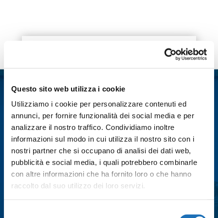
o
e
A
d
v
o
r
p
I
i
k
p
n
d
i
Contattaci
Nome
*
Questo sito web utilizza i cookie
Utilizziamo i cookie per personalizzare contenuti ed
Cognome
*
annunci, per fornire funzionalità dei social media e per
analizzare il nostro traffico. Condividiamo inoltre
informazioni sul modo in cui utilizza il nostro sito con i
Email
*
nostri partner che si occupano di analisi dei dati web,
pubblicità e social media, i quali potrebbero combinarle
con altre informazioni che ha fornito loro o che hanno
Città
*
raccolto dal suo utilizzo dei loro servizi.
Selezione
Messaggio
*