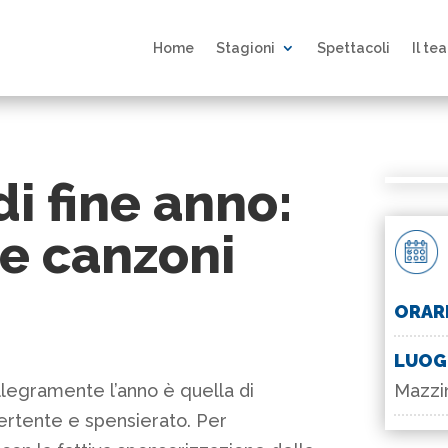
Home
Stagioni
Spettacoli
Il te
i fine anno:
 e canzoni
ORAR
LUO
Mazzin
allegramente l’anno è quella di
vertente e spensierato. Per