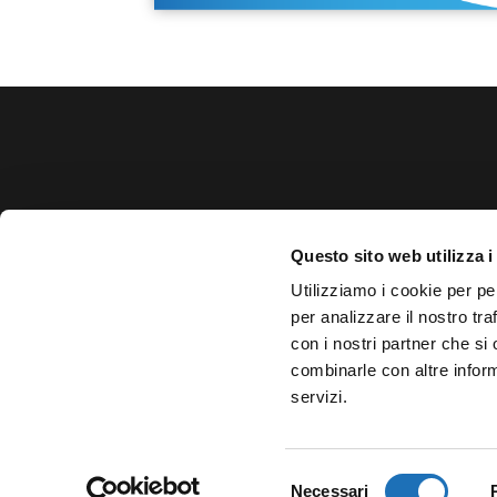
Teatro Comunale Cesenatico
Questo sito web utilizza i
Via Mazzini, 10 – 47042 Cesenatico (FC)
Utilizziamo i cookie per pe
Tel: 0547-79274
per analizzare il nostro tra
con i nostri partner che si
Servizio Beni e Attività Culturali
combinarle con altre inform
cultura@cesenatico.it
servizi.
Selezione
Necessari