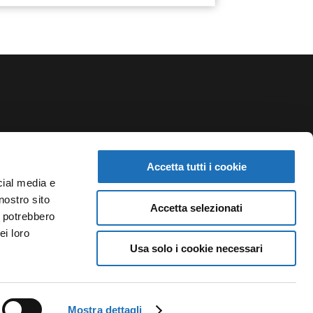
NEWSLETTER
Accetta tutti i cookie
Iscriviti alla newsletter del Teatro Comunale di
cial media e
Cesenatico e rimani aggiornato su rassegne,
nostro sito
Accetta selezionati
i potrebbero
spettacoli e notizie.
ei loro
Usa solo i cookie necessari
ISCRIVITI
Mostra dettagli