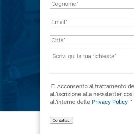
Email
*
Città
*
Messaggio
*
Consenso
*
Acconsento al trattamento dei
all'iscrizione alla newsletter cos
all'interno delle
Privacy Policy
*
Contattaci