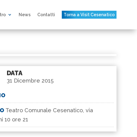
atro
News
Contatti
Torna a Visit Cesenatico
DATA
31 Dicembre 2015
IO
GO
Teatro Comunale Cesenatico, via
i 10 ore 21