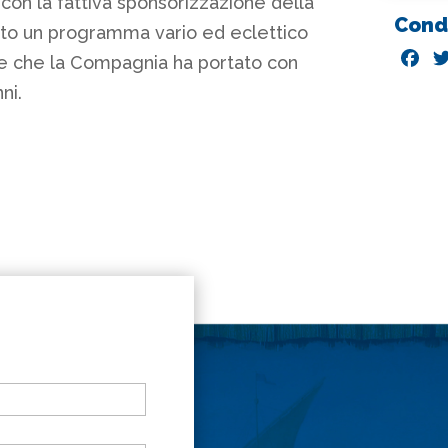
con la fattiva sponsorizzazione della
Condi
ato un programma vario ed eclettico
F
le che la Compagnia ha portato con
a
ni.
c
e
b
o
o
k