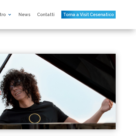
atro
News
Contatti
Torna a Visit Cesenatico