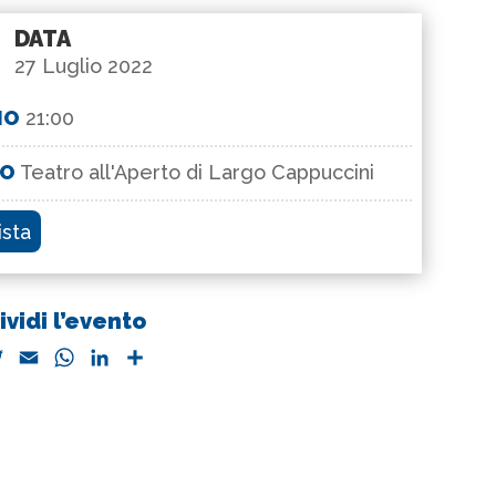
DATA
27 Luglio 2022
IO
21:00
GO
Teatro all'Aperto di Largo Cappuccini
ista
vidi l’evento
T
E
W
L
C
w
m
h
i
o
i
a
a
n
n
t
i
t
k
d
t
l
s
e
i
e
A
d
v