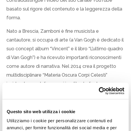
contraddistingue i video del suo canale YouTube
basato sul rigore del contenuto e la leggerezza della
forma.
Nato a Brescia, Zamboni è fine musicista e
cantautore, si occupa di arte (a Van Gogh è dedicato il
suo concept album “Vincent” e il libro “L’ultimo quadro
di Van Gogh”) e ha ricevuto importanti riconoscimenti
come autore di narrativa. Nel 2014 crea il progetto
multidisciplinare “Materia Oscura Corpi Celesti”
incidendo un cd di canzoni inedite dedicate
all’astronomia, ma è con il canale youtube di
divulgazione scientifica aperto l’anno successivo e
che conta oggi quasi 140.000 iscritti che si è fatto
Questo sito web utilizza i cookie
conoscere al popolo del web.
Utilizziamo i cookie per personalizzare contenuti ed
annunci, per fornire funzionalità dei social media e per