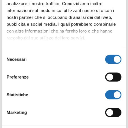
Platea/palchi € 15 + prevendita
analizzare il nostro traffico. Condividiamo inoltre
informazioni sul modo in cui utilizza il nostro sito con i
Loggione € 10 + prevendita
nostri partner che si occupano di analisi dei dati web,
pubblicità e social media, i quali potrebbero combinarle
con altre informazioni che ha fornito loro o che hanno
raccolto dal suo utilizzo dei loro servizi.
La prevendita sarà effettuata sul circuito
www.vivaticket.com
Selezione
Necessari
del
Condividi l’evento
consenso
Preferenze
F
T
E
W
L
C
a
w
m
h
i
o
Statistiche
c
i
a
a
n
n
e
t
i
t
k
d
b
t
l
s
e
i
Marketing
o
e
A
d
v
o
r
p
I
i