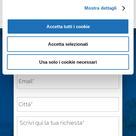
k
p
n
d
Mostra dettagli
i
Contattaci
Accetta tutti i cookie
Nome
*
Accetta selezionati
Cognome
*
Usa solo i cookie necessari
Email
*
Città
*
Messaggio
*