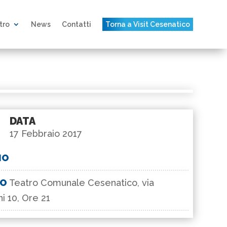
atro
News
Contatti
Torna a Visit Cesenatico
DATA
17 Febbraio 2017
IO
GO
Teatro Comunale Cesenatico, via
i 10, Ore 21