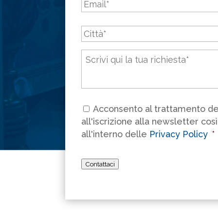
Città
*
Messaggio
*
Consenso
*
Acconsento al trattamento dei
all'iscrizione alla newsletter cos
all'interno delle
Privacy Policy
*
Contattaci