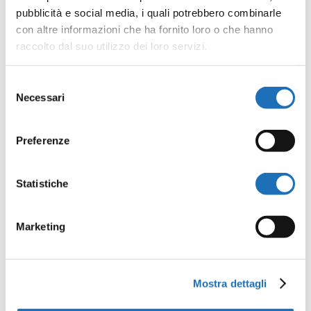
pubblicità e social media, i quali potrebbero combinarle
con altre informazioni che ha fornito loro o che hanno
CONTROFAGOTTO
raccolto dal suo utilizzo dei loro servizi.
Paolo Rosetti
Selezione
DIREZIONE E CONCERTAZIONE
Necessari
del
consenso
Stefano Gatta
Preferenze
Musiche di L. van Beethoven
Statistiche
Posto unico € 5
Marketing
Omaggio under 16
Mostra dettagli
Per prenotazioni: Associazione culturale Crescendo