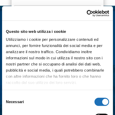
Nome
*
Cognome
*
Questo sito web utilizza i cookie
Utilizziamo i cookie per personalizzare contenuti ed
Email
*
annunci, per fornire funzionalità dei social media e per
analizzare il nostro traffico. Condividiamo inoltre
informazioni sul modo in cui utilizza il nostro sito con i
Città
*
nostri partner che si occupano di analisi dei dati web,
pubblicità e social media, i quali potrebbero combinarle
con altre informazioni che ha fornito loro o che hanno
raccolto dal suo utilizzo dei loro servizi.
Messaggio
*
Selezione
Necessari
del
consenso
Consenso
*