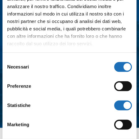
analizzare il nostro traffico. Condividiamo inoltre
informazioni sul modo in cui utilizza il nostro sito con i
Città
*
nostri partner che si occupano di analisi dei dati web,
pubblicità e social media, i quali potrebbero combinarle
con altre informazioni che ha fornito loro o che hanno
Messaggio
*
raccolto dal suo utilizzo dei loro servizi.
Selezione
Necessari
del
Consenso
*
consenso
Acconsento al trattamento dei dati
Preferenze
personali e all'iscrizione alla
newsletter così come definito
Statistiche
all'interno delle
Privacy Policy
*
Marketing