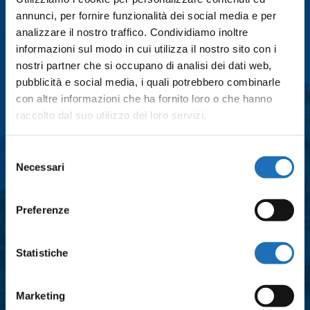
annunci, per fornire funzionalità dei social media e per
Email
*
analizzare il nostro traffico. Condividiamo inoltre
informazioni sul modo in cui utilizza il nostro sito con i
nostri partner che si occupano di analisi dei dati web,
Città
*
pubblicità e social media, i quali potrebbero combinarle
con altre informazioni che ha fornito loro o che hanno
raccolto dal suo utilizzo dei loro servizi.
Messaggio
*
Selezione
Necessari
del
consenso
Consenso
*
Preferenze
Acconsento al trattamento dei dati
personali e all'iscrizione alla
Statistiche
newsletter così come definito
all'interno delle
Privacy Policy
Marketing
*