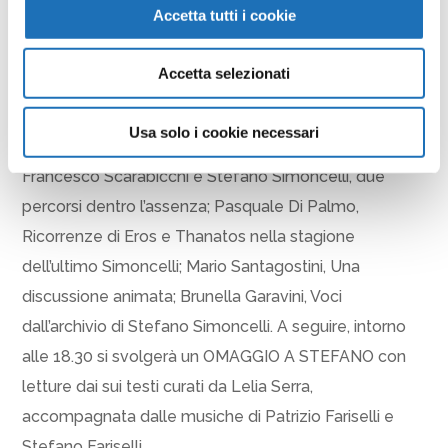
Accetta tutti i cookie
Massimo Raffaeli, Dal fondo degli anni Settanta;
Roberta Ioli, «Con l’andatura obliqua dell’alfiere»: il
Accetta selezionati
gioco serio di Stefano Simoncelli; Giancarlo Sissa, Una
furibonda tenerezza. L’opera in prosa poetica di
Usa solo i cookie necessari
Stefano Simoncelli; Fabio Pusterla, Verdi e Mazzini.
Francesco Scarabicchi e Stefano Simoncelli, due
percorsi dentro l’assenza; Pasquale Di Palmo,
Ricorrenze di Eros e Thanatos nella stagione
dell’ultimo Simoncelli; Mario Santagostini, Una
discussione animata; Brunella Garavini, Voci
dall’archivio di Stefano Simoncelli. A seguire, intorno
alle 18.30 si svolgerà un OMAGGIO A STEFANO con
letture dai sui testi curati da Lelia Serra,
accompagnata dalle musiche di Patrizio Fariselli e
Stefano Fariselli.