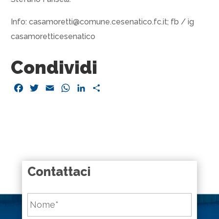
Info: casamoretti@comune.cesenatico.fc.it; fb / ig
casamoretticesenatico
Condividi
Facebook
Twitter
Email
WhatsApp
LinkedIn
Condividi
Contattaci
Nome
*