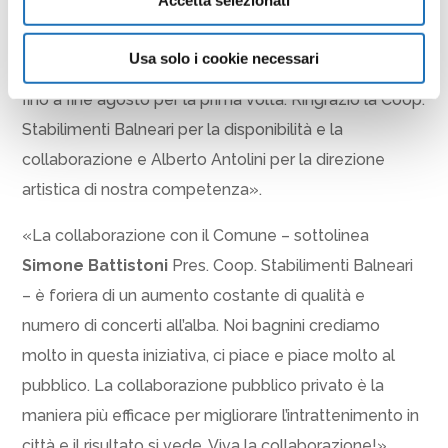
anno c’è la volontà di presentarsi al pubblico con
qualcosa di nuovo. In questa stagione è aumentato il
Usa solo i cookie necessari
numero di esibizioni ed è stato possibile estenderci
fino a fine agosto per la prima volta. Ringrazio la Coop.
Stabilimenti Balneari per la disponibilità e la
collaborazione e Alberto Antolini per la direzione
artistica di nostra competenza».
«La collaborazione con il Comune – sottolinea
Simone Battistoni
Pres. Coop. Stabilimenti Balneari
– è foriera di un aumento costante di qualità e
numero di concerti all’alba. Noi bagnini crediamo
molto in questa iniziativa, ci piace e piace molto al
pubblico. La collaborazione pubblico privato è la
maniera più efficace per migliorare l’intrattenimento in
città e il risultato si vede. Viva la collaborazione!».