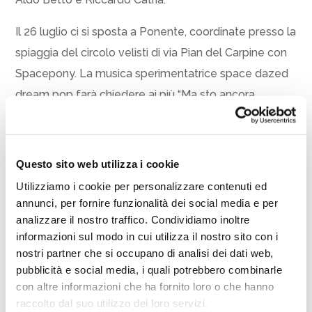
Il 26 luglio ci si sposta a Ponente, coordinate presso la
spiaggia del circolo velisti di via Pian del Carpine con
Spacepony. La musica sperimentatrice space dazed
dream pop farà chiedere ai più “Ma sto ancora
sognando o sono già sveglio?”.
Il 2 agosto, la Zona Cesarini di Villamarina ospiterà
Questo sito web utilizza i cookie
Babanai per un risveglio carioca grazie alla musica
Utilizziamo i cookie per personalizzare contenuti ed
popolare brasiliana con brani inediti.
annunci, per fornire funzionalità dei social media e per
analizzare il nostro traffico. Condividiamo inoltre
Dimartino duo sarà in concerto il 9 agosto nella
informazioni sul modo in cui utilizza il nostro sito con i
spiaggia libera di piazza Costa (ingresso libero). A
nostri partner che si occupano di analisi dei dati web,
sette anni da “Afrodite”, Dimartino torna con
pubblicità e social media, i quali potrebbero combinarle
“L’improbabile piena dell’Oreto”, il suo quinto album di
con altre informazioni che ha fornito loro o che hanno
raccolto dal suo utilizzo dei loro servizi.
studio che riecheggerà all’ombra del grattacielo.