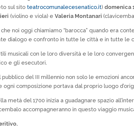
o sul sito
teatrocomunalecesenatico.it
)
domenica 1
ieri
(violino e viola) e
Valeria Montanari
(clavicemba
che noi oggi chiamiamo “barocca” quando era cont
te dialogo e confronto in tutte le città e in tutte le 
stili musicali con le loro diversità e le loro conver
ico e gli esecutori.
ubblico del III millennio non solo le emozioni ancora
he ogni composizione portava dal proprio luogo d’orig
nella metà del 1700 inizia a guadagnare spazio all’inte
avicembalo accompagneranno in questo viaggio music
ritivo.