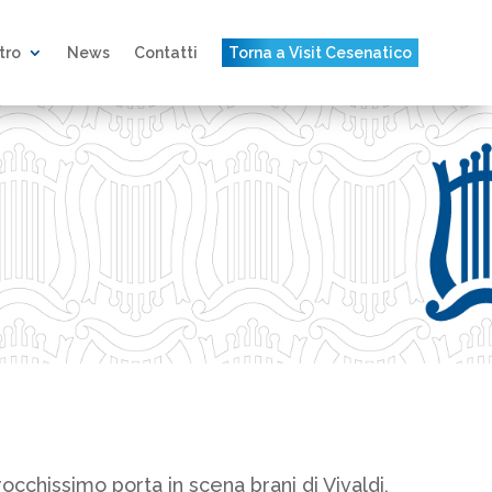
atro
News
Contatti
Torna a Visit Cesenatico
rocchissimo porta in scena brani di Vivaldi,