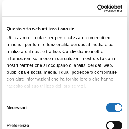
Cina alla Corea, dal Sud Africa al Cile, l’Iran, l’Australia.
Il grande pubblico italiano lo ha scoperto con i suoi
interventi in televisione a Piazzapulita, e in altri
Questo sito web utilizza i cookie
programmi televisivi, come Ricomincio da Rai 3 e il
Utilizziamo i cookie per personalizzare contenuti ed
suo recente Riserva Indiana su Rai3. Ha ricevuto alcuni
annunci, per fornire funzionalità dei social media e per
dei massimi premi in Europa (Prix Médicis Essai, Prix
analizzare il nostro traffico. Condividiamo inoltre
informazioni sul modo in cui utilizza il nostro sito con i
Meilleur Livre Étranger, premio Selezione Campiello,
nostri partner che si occupano di analisi dei dati web,
premio SuperMondello, premio De Sica, Prix “Meilleur
pubblicità e social media, i quali potrebbero combinarle
Auteur Vivant Les Cyranos 2023”). Dal 2016 collabora
con altre informazioni che ha fornito loro o che hanno
con il quotidiano la Repubblica non solo come
raccolto dal suo utilizzo dei loro servizi.
editorialista e critico letterario ma anche con la rubrica
Selezione
settimanale Manuale di Sopravvivenza. Il Financial
Necessari
del
Times gli ha recentemente dedicato un’ampia
consenso
intervista-ritratto uscita nei 5 continenti.
Preferenze