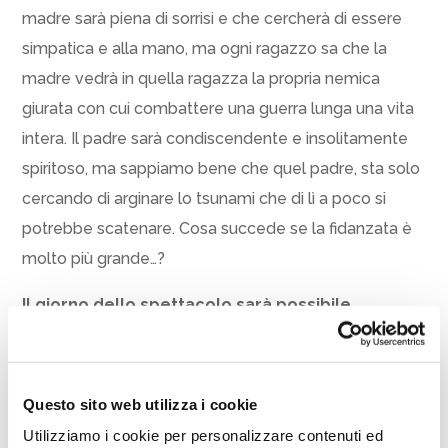
madre sarà piena di sorrisi e che cercherà di essere
simpatica e alla mano, ma ogni ragazzo sa che la
madre vedrà in quella ragazza la propria nemica
giurata con cui combattere una guerra lunga una vita
intera. Il padre sarà condiscendente e insolitamente
spiritoso, ma sappiamo bene che quel padre, sta solo
cercando di arginare lo tsunami che di lì a poco si
potrebbe scatenare. Cosa succede se la fidanzata è
molto più grande…?
Il giorno dello spettacolo sarà possibile
prendere posto a partire dalle 20.30 circa.
L’evento fa parte del cartellone del settore Cultura
del Comune di Cesenatico; media partner Radio
Questo sito web utilizza i cookie
Studio Delta.
Utilizziamo i cookie per personalizzare contenuti ed