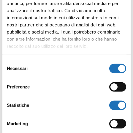
annunci, per fornire funzionalità dei social media e per
Informazioni
analizzare il nostro traffico. Condividiamo inoltre
Ufficio Cultura e Teatro, via Armellini 18 a Cesenatico.
informazioni sul modo in cui utilizza il nostro sito con i
Tel. 0547 79274. Dalle ore 10.00 alle ore 12.00 dal
nostri partner che si occupano di analisi dei dati web,
pubblicità e social media, i quali potrebbero combinarle
lunedì al venerdì (escluso festivi) –
con altre informazioni che ha fornito loro o che hanno
teatrocomunalecesenatico.it –
raccolto dal suo utilizzo dei loro servizi.
cultura@comune.cesenatico.fc.it
Selezione
Necessari
del
consenso
Preferenze
Condividi
Statistiche
Facebook
Twitter
Email
WhatsApp
LinkedIn
Condividi
Marketing