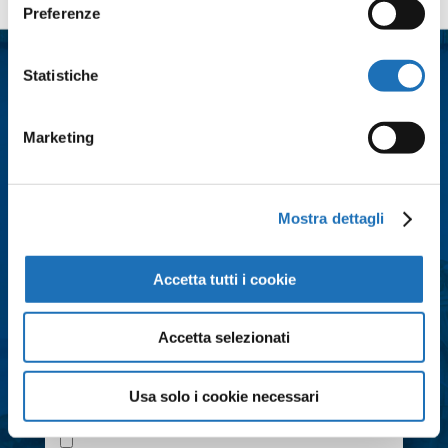
Preferenze
Nome
*
Statistiche
Cognome
*
Marketing
Email
*
Mostra dettagli
Città
*
Accetta tutti i cookie
Messaggio
*
Accetta selezionati
Usa solo i cookie necessari
Consenso
*