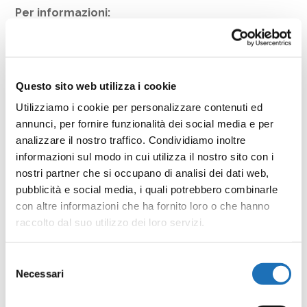
Per informazioni:
Ufficio Cultura e Teatro, dalle ore 10.00 alle ore 12.00
dal lunedì al venerdì (escluso festivi), via Armellini 18 a
Cesenatico 0547 79274.
Questo sito web utilizza i cookie
Ufficio stampa (riservato a giornalisti) 349.7878165
Utilizziamo i cookie per personalizzare contenuti ed
annunci, per fornire funzionalità dei social media e per
analizzare il nostro traffico. Condividiamo inoltre
Condividi
informazioni sul modo in cui utilizza il nostro sito con i
nostri partner che si occupano di analisi dei dati web,
Facebook
Twitter
Email
WhatsApp
LinkedIn
Condividi
pubblicità e social media, i quali potrebbero combinarle
con altre informazioni che ha fornito loro o che hanno
raccolto dal suo utilizzo dei loro servizi.
Selezione
Necessari
del
Contattaci
consenso