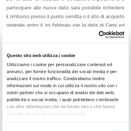
partecipare alle nuove date, sarà possibile richiedere
il rimborso presso il punto vendita o il sito di acquisto
originale entro il 20 febbraio per la data di Carpi ed
entro il 28 febbraio per le date di Mantova,
Cesenatico e Roma.
Questo sito web utilizza i cookie
Per ulteriori dettagli e informazioni sulle prevendite
Utilizziamo i cookie per personalizzare contenuti ed
delle nuove date, l’invito è a consultare il sito ufficiale
annunci, per fornire funzionalità dei social media e per
www.ticketone.it
,
www.vivaticket.com
e i canali social
analizzare il nostro traffico. Condividiamo inoltre
dell’artista.
informazioni sul modo in cui utilizza il nostro sito con i
nostri partner che si occupano di analisi dei dati web,
Condividi
pubblicità e social media, i quali potrebbero combinarle
con altre informazioni che ha fornito loro o che hanno
Facebook
Twitter
Email
WhatsApp
LinkedIn
Condividi
raccolto dal suo utilizzo dei loro servizi.
Selezione