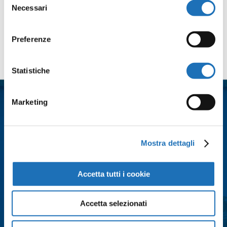
Necessari
del
consenso
Preferenze
Contattaci
Statistiche
Nome
*
Marketing
Cognome
*
Mostra dettagli
Email
*
Accetta tutti i cookie
Città
*
Accetta selezionati