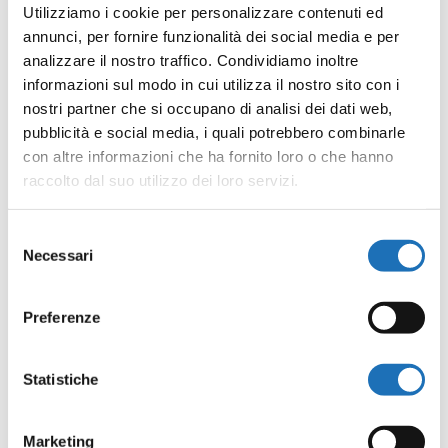
Utilizziamo i cookie per personalizzare contenuti ed
annunci, per fornire funzionalità dei social media e per
analizzare il nostro traffico. Condividiamo inoltre
informazioni sul modo in cui utilizza il nostro sito con i
nostri partner che si occupano di analisi dei dati web,
pubblicità e social media, i quali potrebbero combinarle
con altre informazioni che ha fornito loro o che hanno
raccolto dal suo utilizzo dei loro servizi.
Selezione
Necessari
del
consenso
Preferenze
Condividi
Statistiche
Facebook
Twitter
Email
WhatsApp
LinkedIn
Condividi
Marketing