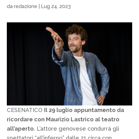
da
redazione
|
Lug 24, 2023
CESENATICO
Il 29 luglio appuntamento da
ricordare con Maurizio Lastrico al teatro
all’aperto
. L’attore genovese condurrà gli
spettatori “all’inferno” dalle 21 circa con