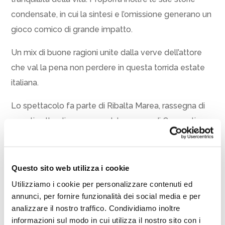
condensate, in cui la sintesi e l’omissione generano un
gioco comico di grande impatto.
Un mix di buone ragioni unite dalla verve dell’attore
che val la pena non perdere in questa torrida estate
italiana.
Lo spettacolo fa parte di Ribalta Marea, rassegna di
eventi culturali promossa dal comune di Cesenatico
che ha come partner Radio Studio Delta e
Sistemifotovoltaici.com
Questo sito web utilizza i cookie
Informazioni
Utilizziamo i cookie per personalizzare contenuti ed
annunci, per fornire funzionalità dei social media e per
Ufficio Cultura e Teatro, via Armellini 18 a Cesenatico.
analizzare il nostro traffico. Condividiamo inoltre
Tel. 0547 79274. Dalle ore 10.00 alle ore 12.00 dal
informazioni sul modo in cui utilizza il nostro sito con i