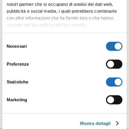
nostri partner che si occupano di analisi dei dati web,
lunedì al venerdì (escluso festivi) –
pubblicità e social media, i quali potrebbero combinarle
teatrocomunalecesenatico.it
–
con altre informazioni che ha fornito loro o che hanno
cultura@comune.cesenatico.fc.
it
raccolto dal suo utilizzo dei loro servizi.
Ufficio stampa (riservato a giornalisti) 348 0342 559
Selezione
Necessari
del
Condividi
consenso
Preferenze
Facebook
Twitter
Email
WhatsApp
LinkedIn
Condividi
Statistiche
Marketing
Contattaci
Mostra dettagli
Nome
*