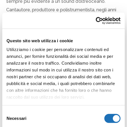
sempre più evidente a un sound d’oltreoceano.
Cantautore, produttore e polistrumentista, negli anni
ha continuato a lavorare sul rapporto tra parole e
musica, sia in termini performativi (con appuntamenti
all’interno di rassegne culturali), sia in chiave formativa
Questo sito web utilizza i cookie
(dopo una lunga docenza presso la scuola Officina
Utilizziamo i cookie per personalizzare contenuti ed
delle arti Pierpaolo Pasolini, è appena diventato
annunci, per fornire funzionalità dei social media e per
Responsabile della Sezione Canzone della stessa).
analizzare il nostro traffico. Condividiamo inoltre
informazioni sul modo in cui utilizza il nostro sito con i
La prevendita dei biglietti è su
ticketone.it
. I posti
nostri partner che si occupano di analisi dei dati web,
sono in esaurimento.
pubblicità e social media, i quali potrebbero combinarle
con altre informazioni che ha fornito loro o che hanno
Il concerto fa parte di Ribalta Marea, rassegna di
raccolto dal suo utilizzo dei loro servizi.
eventi culturali promossa dal comune di Cesenatico
che ha come partner Radio Studio Delta e
Selezione
Necessari
del
Sistemifotovoltaici.com
consenso