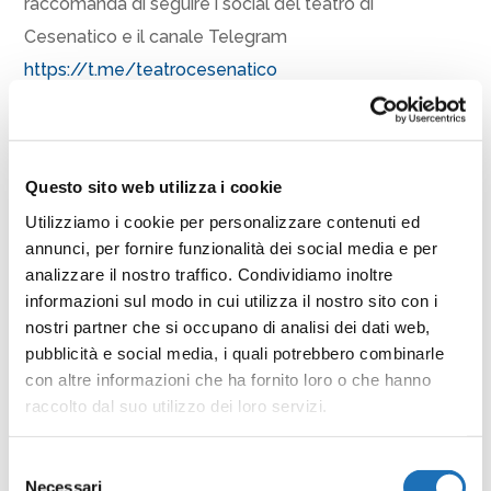
raccomanda di seguire i social del teatro di
Cesenatico e il canale Telegram
https://t.me/teatrocesenatico
Informazioni
Ufficio Cultura e Teatro, via Armellini 18 a Cesenatico.
Questo sito web utilizza i cookie
Tel. 0547 79274. Dalle ore 10.00 alle ore 12.00 dal
Utilizziamo i cookie per personalizzare contenuti ed
lunedì al venerdì (escluso festivi) –
annunci, per fornire funzionalità dei social media e per
cultura@comune.cesenatico.fc.it
analizzare il nostro traffico. Condividiamo inoltre
informazioni sul modo in cui utilizza il nostro sito con i
Condividi
nostri partner che si occupano di analisi dei dati web,
pubblicità e social media, i quali potrebbero combinarle
con altre informazioni che ha fornito loro o che hanno
Facebook
Twitter
Email
WhatsApp
LinkedIn
Condividi
raccolto dal suo utilizzo dei loro servizi.
Selezione
Necessari