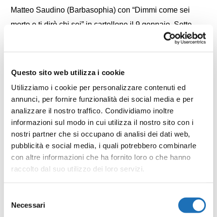
Matteo Saudino (Barbasophia) con “Dimmi come sei
morto e ti dirò chi sei” in cartellone il 9 gennaio.
Sette
spettacoli in una formula conveniente al costo di 85 euro
per platea e palchi e di 55 per il loggione
.
Questo sito web utilizza i cookie
Utilizziamo i cookie per personalizzare contenuti ed
annunci, per fornire funzionalità dei social media e per
analizzare il nostro traffico. Condividiamo inoltre
Condividi
informazioni sul modo in cui utilizza il nostro sito con i
nostri partner che si occupano di analisi dei dati web,
pubblicità e social media, i quali potrebbero combinarle
Facebook
Twitter
Email
WhatsApp
LinkedIn
Condividi
con altre informazioni che ha fornito loro o che hanno
raccolto dal suo utilizzo dei loro servizi.
Selezione
Necessari
del