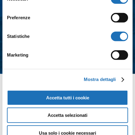
consenso
Preferenze
Consenso
*
Acconsento al trattamento dei dati
Statistiche
personali e all'iscrizione alla
newsletter così come definito
Marketing
all'interno delle
Privacy Policy
*
Mostra dettagli
Contattaci
Accetta tutti i cookie
Accetta selezionati
Usa solo i cookie necessari