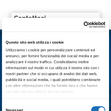
Contattaci
Nome
*
Questo sito web utilizza i cookie
Cognome
*
Utilizziamo i cookie per personalizzare contenuti ed
annunci, per fornire funzionalità dei social media e per
analizzare il nostro traffico. Condividiamo inoltre
Email
*
informazioni sul modo in cui utilizza il nostro sito con i
nostri partner che si occupano di analisi dei dati web,
pubblicità e social media, i quali potrebbero combinarle
Città
*
con altre informazioni che ha fornito loro o che hanno
raccolto dal suo utilizzo dei loro servizi.
Messaggio
*
Selezione
Necessari
del