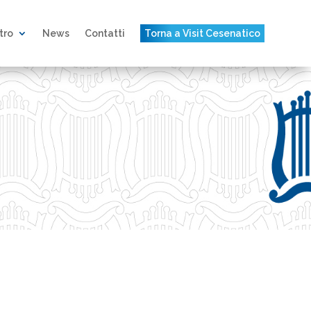
atro
News
Contatti
Torna a Visit Cesenatico