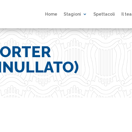
Home
Stagioni
Spettacoli
Il te
PORTER
NNULLATO)