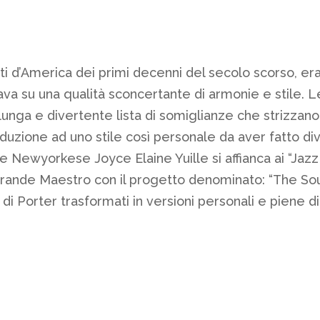
ti d’America dei primi decenni del secolo scorso, era c
va su una qualità sconcertante di armonie e stile. Le
lunga e divertente lista di somiglianze che strizzano
introduzione ad uno stile così personale da aver fatto
Newyorkese Joyce Elaine Yuille si affianca ai “Jazz I
rande Maestro con il progetto denominato: “The Soul o
 di Porter trasformati in versioni personali e piene 