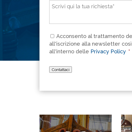
Messaggio
*
Consenso
*
Acconsento al trattamento dei
all'iscrizione alla newsletter cos
all'interno delle
Privacy Policy
*
Contattaci