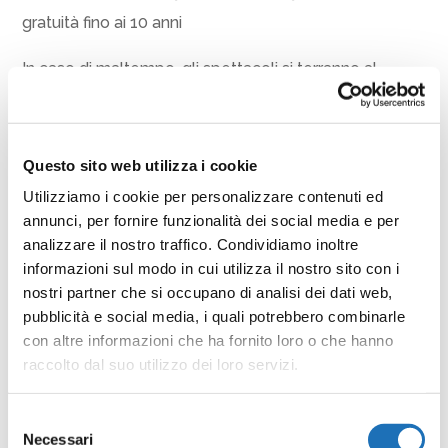
gratuità fino ai 10 anni
In caso di maltempo, gli spettacoli si terranno al
Teatro Comunale di Cesenatico via Mazzini 10.
Per informazioni e prenotazioni:
Questo sito web utilizza i cookie
Ufficio Teatro 0547 79274
Utilizziamo i cookie per personalizzare contenuti ed
Dal lunedì al venerdì dalle ore 10 alle ore 12 (escluso
annunci, per fornire funzionalità dei social media e per
festivi)
analizzare il nostro traffico. Condividiamo inoltre
informazioni sul modo in cui utilizza il nostro sito con i
Condividi
nostri partner che si occupano di analisi dei dati web,
pubblicità e social media, i quali potrebbero combinarle
Facebook
Twitter
Email
WhatsApp
LinkedIn
Condividi
con altre informazioni che ha fornito loro o che hanno
raccolto dal suo utilizzo dei loro servizi.
Selezione
Necessari
del