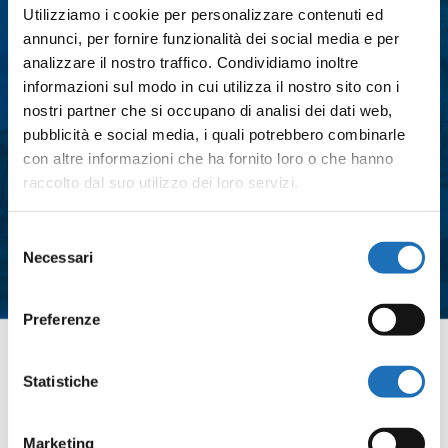
Utilizziamo i cookie per personalizzare contenuti ed
annunci, per fornire funzionalità dei social media e per
Messaggio
*
analizzare il nostro traffico. Condividiamo inoltre
informazioni sul modo in cui utilizza il nostro sito con i
nostri partner che si occupano di analisi dei dati web,
pubblicità e social media, i quali potrebbero combinarle
Consenso
*
con altre informazioni che ha fornito loro o che hanno
Acconsento al trattamento dei dati
raccolto dal suo utilizzo dei loro servizi.
personali e all'iscrizione alla
newsletter così come definito
Selezione
Necessari
all'interno delle
Privacy Policy
del
consenso
*
Preferenze
Contattaci
Statistiche
Marketing