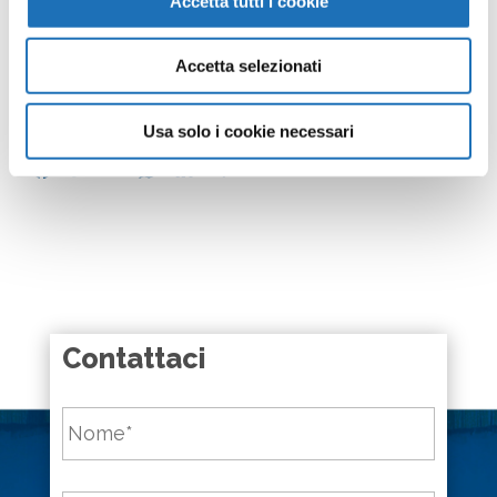
Accetta tutti i cookie
Dal lunedì al venerdì (esclusi festivi) dalle ore 10 alle
ore 13
Accetta selezionati
Condividi
Usa solo i cookie necessari
Facebook
Twitter
Email
WhatsApp
LinkedIn
Condividi
Contattaci
Nome
*
Cognome
*