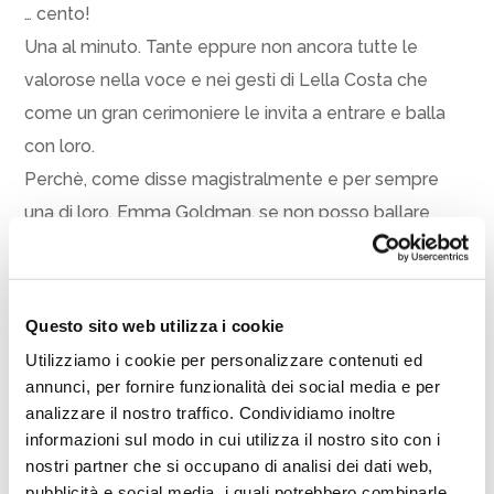
… cento!
Una al minuto. Tante eppure non ancora tutte le
valorose nella voce e nei gesti di Lella Costa che
come un gran cerimoniere le invita a entrare e balla
con loro.
Perchè, come disse magistralmente e per sempre
una di loro, Emma Goldman, se non posso ballare
questa non è la mia rivoluzione.
Serena Dandini e Lella Costa si trovano a convergere
all’interno di uno spettacolo teatrale che porta la firma
Questo sito web utilizza i cookie
di Serena Sinigaglia. In scena donne intraprendenti,
Utilizziamo i cookie per personalizzare contenuti ed
controcorrente, spesso perseguitate, a volte
annunci, per fornire funzionalità dei social media e per
incomprese, che hanno lottato per raggiungere
analizzare il nostro traffico. Condividiamo inoltre
informazioni sul modo in cui utilizza il nostro sito con i
traguardi che sembravano inarrivabili, se non
nostri partner che si occupano di analisi dei dati web,
addirittura impensabili. Donne valorose che seppure
pubblicità e social media, i quali potrebbero combinarle