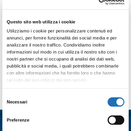
Cooperativa Stabilimenti Balneari di Cesenatico e
Consulta Comunale del Volontariato di Cesenatico
Questo sito web utilizza i cookie
Condividi
Utilizziamo i cookie per personalizzare contenuti ed
annunci, per fornire funzionalità dei social media e per
analizzare il nostro traffico. Condividiamo inoltre
Facebook
Twitter
Email
WhatsApp
LinkedIn
Condividi
informazioni sul modo in cui utilizza il nostro sito con i
nostri partner che si occupano di analisi dei dati web,
pubblicità e social media, i quali potrebbero combinarle
con altre informazioni che ha fornito loro o che hanno
raccolto dal suo utilizzo dei loro servizi.
Contattaci
Selezione
Necessari
del
Nome
*
consenso
Preferenze