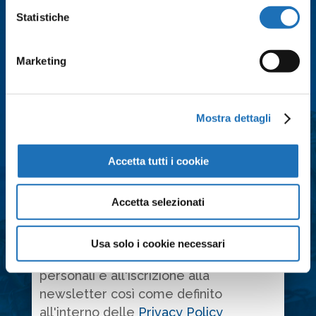
Cognome
*
Statistiche
Email
*
Marketing
Città
*
Mostra dettagli
Messaggio
*
Accetta tutti i cookie
Accetta selezionati
Consenso
*
Usa solo i cookie necessari
Acconsento al trattamento dei dati
personali e all'iscrizione alla
newsletter così come definito
all'interno delle
Privacy Policy