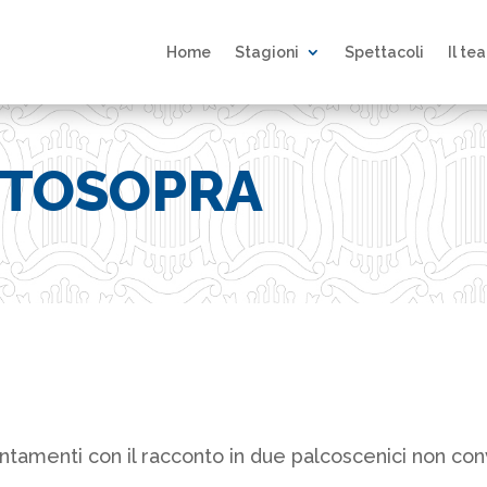
Home
Stagioni
Spettacoli
Il te
TTOSOPRA
menti con il racconto in due palcoscenici non conven