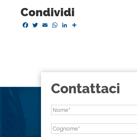
Condividi
Facebook
Twitter
Email
WhatsApp
LinkedIn
Condividi
Contattaci
Nome
*
Cognome
*