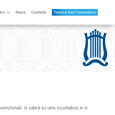
atro
News
Contatti
Torna a Visit Cesenatico
zionali: si salirà su uno scuolabus e si