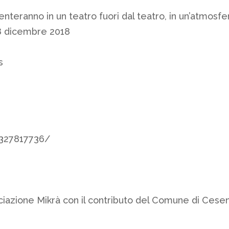
eranno in un teatro fuori dal teatro, in un’atmosfera 
8 dicembre 2018
s
0
327817736/
ciazione Mikrà con il contributo del Comune di Cese