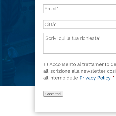
Email
*
Città
*
Messaggio
*
Consenso
*
Acconsento al trattamento dei
all'iscrizione alla newsletter cos
all'interno delle
Privacy Policy
*
Contattaci