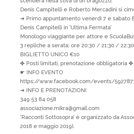
scenderà nella stiva di un bragozzo.
Denis Campitelli e Roberto Mercadini si ciment
➜ Primo appuntamento venerdì 7 e sabato 
Denis Campitelli in ‘Ultima Fermata’
Monologo viaggiante per attore e ScuolaBu
3 repliche a serata: ore 20:30 / 21:30 / 22:3
BIGLIETTO UNICO €10
✤ Posti limitati, prenotazione obbligatoria ✤
☛ INFO EVENTO
https://www.facebook.com/events/592787
➜ INFO E PRENOTAZIONI
349 53 84 058
associazione.mikra@gmail.com
‘Racconti Sottosopra’ è organizzato da Asso
2018 e maggio 2019).