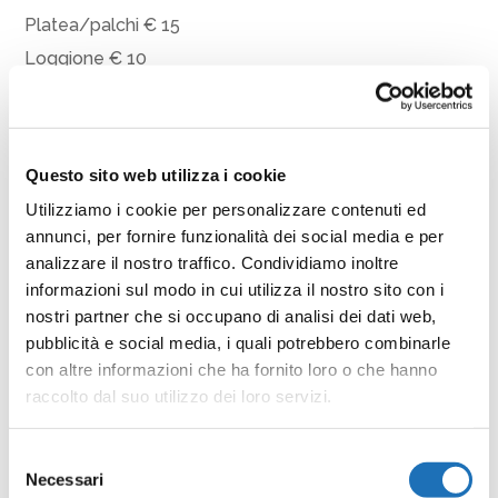
Platea/palchi € 15
Loggione € 10
2-3-4-5 aprile 2020 ore 21
Musical
Questo sito web utilizza i cookie
“Spettacolo Spettacolare – Musical”
Platea/palchi € 16
Utilizziamo i cookie per personalizzare contenuti ed
annunci, per fornire funzionalità dei social media e per
Loggione €11
analizzare il nostro traffico. Condividiamo inoltre
informazioni sul modo in cui utilizza il nostro sito con i
Condividi
nostri partner che si occupano di analisi dei dati web,
pubblicità e social media, i quali potrebbero combinarle
Facebook
Twitter
Email
WhatsApp
LinkedIn
Condividi
con altre informazioni che ha fornito loro o che hanno
raccolto dal suo utilizzo dei loro servizi.
Selezione
Necessari
del