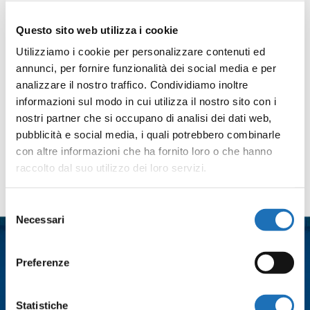
Condividi
Questo sito web utilizza i cookie
Utilizziamo i cookie per personalizzare contenuti ed
Facebook
Twitter
Email
WhatsApp
LinkedIn
Condividi
annunci, per fornire funzionalità dei social media e per
analizzare il nostro traffico. Condividiamo inoltre
informazioni sul modo in cui utilizza il nostro sito con i
nostri partner che si occupano di analisi dei dati web,
pubblicità e social media, i quali potrebbero combinarle
con altre informazioni che ha fornito loro o che hanno
raccolto dal suo utilizzo dei loro servizi.
Contattaci
Selezione
Nome
*
Necessari
del
consenso
Preferenze
Cognome
*
Statistiche