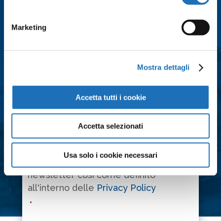
Email
*
Marketing
Città
*
Mostra dettagli
Messaggio
*
Accetta tutti i cookie
Accetta selezionati
Consenso
*
Acconsento al trattamento dei dati
Usa solo i cookie necessari
personali e all'iscrizione alla
newsletter così come definito
all'interno delle
Privacy Policy
*