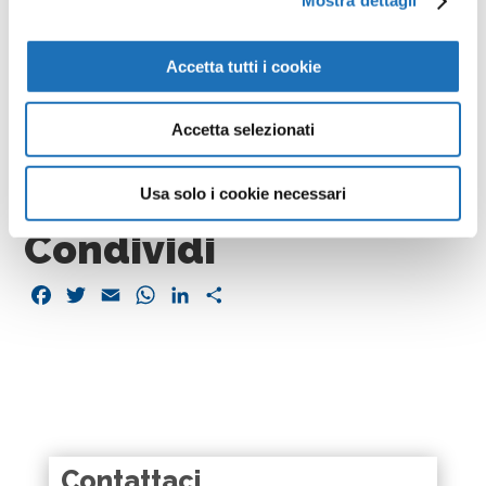
Inc. Sextet (arricchito dalla presenza di Luca Mattioni
Mostra dettagli
alle percussioni), proporrà uno show coinvolgente a
suon di jazz e blues.
Accetta tutti i cookie
La partecipazione agli eventi è gratuita.
Accetta selezionati
In caso di maltempo, i concerti saranno recuperati in
data da destinarsi.
Usa solo i cookie necessari
Condividi
Facebook
Twitter
Email
WhatsApp
LinkedIn
Condividi
Contattaci