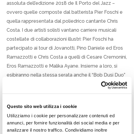
assoluta dell’edizione 2018 de Il Porto del Jazz –
ovvero quelle composte dal batterista Pier Foschi e
quella rappresentata dal poliedrico cantante Chris
Costa. I due artisti solisti vantano carriere musicali
costellate di collaborazioni illustri: Pier Foschi ha
partecipato ai tour di Jovanotti, Pino Daniele ed Eros
Ramazzotti e Chris Costa a quelli di Cesare Cremonini,
Eros Ramazzotti e Malika Ayane. Insieme a loro, si
esibiranno nella stessa serata anche il “Bob Dusi Duo”
e i “Lovesick Duo”.
Le novità non si fanno desiderare nemmeno per la
serata successiva, nella quale, per la prima volta, non
Questo sito web utilizza i cookie
saranno solo piccole formazioni a dislocarsi lungo la
Utilizziamo i cookie per personalizzare contenuti ed
passerella di levante. Sabato 11 agosto, infatti, a dare
annunci, per fornire funzionalità dei social media e per
un assaggio delle emozioni in serbo per la serata
analizzare il nostro traffico. Condividiamo inoltre