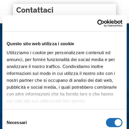
Contattaci
Nome
*
Questo sito web utilizza i cookie
Cognome
*
Utilizziamo i cookie per personalizzare contenuti ed
annunci, per fornire funzionalità dei social media e per
Email
*
analizzare il nostro traffico. Condividiamo inoltre
informazioni sul modo in cui utilizza il nostro sito con i
nostri partner che si occupano di analisi dei dati web,
pubblicità e social media, i quali potrebbero combinarle
Città
*
con altre informazioni che ha fornito loro o che hanno
raccolto dal suo utilizzo dei loro servizi.
Messaggio
*
Selezione
Necessari
del