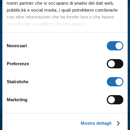
nostri partner che si occupano di analisi dei dati web,
pubblicità e social media, i quali potrebbero combinarle
con altre informazioni che ha fornito loro o che hanno
Cognome
*
raccolto dal suo utilizzo dei loro servizi.
Selezione
Email
*
Necessari
del
consenso
Città
*
Preferenze
Statistiche
Messaggio
*
Marketing
Consenso
*
Mostra dettagli
Acconsento al trattamento dei dati