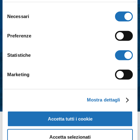
Città
*
Selezione
Necessari
del
consenso
Messaggio
*
Preferenze
Statistiche
Consenso
*
Acconsento al trattamento dei dati
Marketing
personali e all'iscrizione alla
newsletter così come definito
all'interno delle
Privacy Policy
Mostra dettagli
*
Accetta tutti i cookie
Contattaci
Accetta selezionati