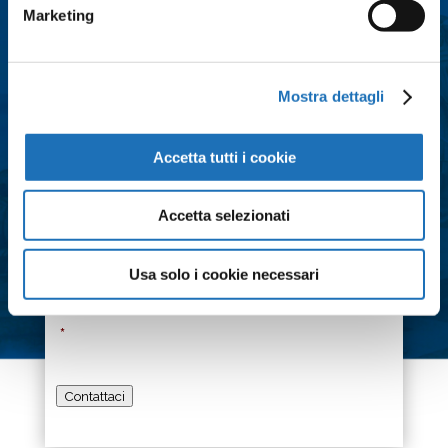
Città
*
Marketing
Messaggio
*
Mostra dettagli
Accetta tutti i cookie
Consenso
*
Accetta selezionati
Acconsento al trattamento dei dati
personali e all'iscrizione alla
newsletter così come definito
Usa solo i cookie necessari
all'interno delle
Privacy Policy
*
Contattaci